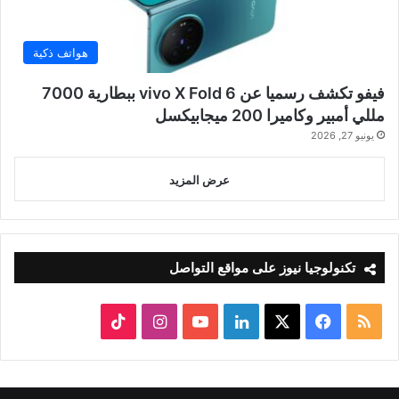
هواتف ذكية
فيفو تكشف رسميا عن vivo X Fold 6 ببطارية 7000
مللي أمبير وكاميرا 200 ميجابيكسل
يونيو 27, 2026
عرض المزيد
تكنولوجيا نيوز على مواقع التواصل
ملخص
‫X
فيسبوك
لينكدإن
‫YouTube
انستقرام
‫TikTok
الموقع
RSS