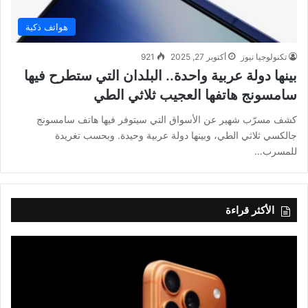
هواتف ذكية
تكنولوجيا نيوز
أكتوبر 27, 2025
921
بينها دولة عربية واحدة.. البلدان التي ستطرح فيها
سامسونج هاتفها العجيب ثلاثي الطي
كشف مسرّب شهير عن الأسواق التي سيتوفر فيها هاتف سامسونج
جالكسي ثلاثي الطي، وبينها دولة عربية وحيدة. وبحسب تغريدة
للمسرب…
الأكثر قراءة