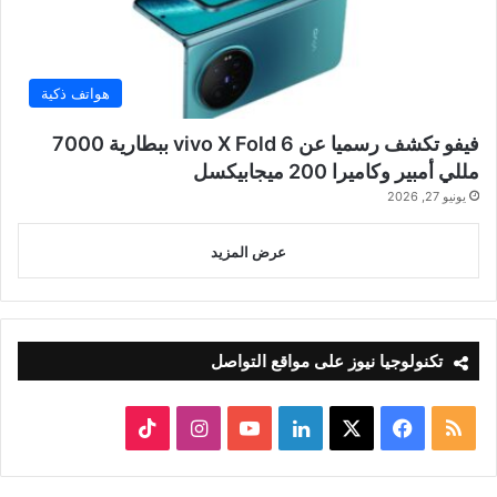
هواتف ذكية
فيفو تكشف رسميا عن vivo X Fold 6 ببطارية 7000
مللي أمبير وكاميرا 200 ميجابيكسل
يونيو 27, 2026
عرض المزيد
تكنولوجيا نيوز على مواقع التواصل
ملخص
‫X
فيسبوك
لينكدإن
‫YouTube
انستقرام
‫TikTok
الموقع