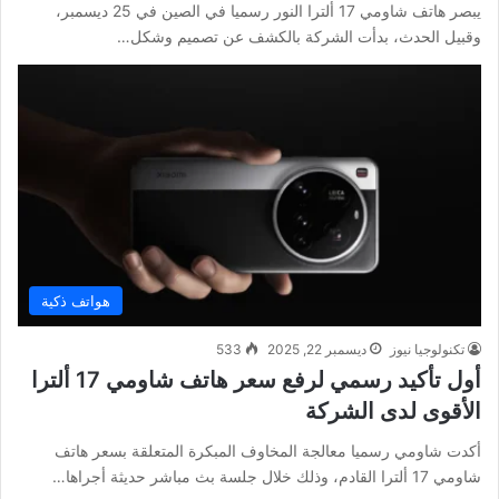
يبصر هاتف شاومي 17 ألترا النور رسميا في الصين في 25 ديسمبر،
وقبيل الحدث، بدأت الشركة بالكشف عن تصميم وشكل…
هواتف ذكية
تكنولوجيا نيوز
ديسمبر 22, 2025
533
أول تأكيد رسمي لرفع سعر هاتف شاومي 17 ألترا
الأقوى لدى الشركة
أكدت شاومي رسميا معالجة المخاوف المبكرة المتعلقة بسعر هاتف
شاومي 17 ألترا القادم، وذلك خلال جلسة بث مباشر حديثة أجراها…