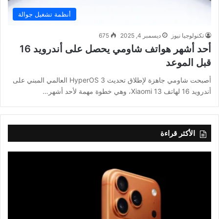
أنظمة تشغيل جوالة
تكنولوجيا نيوز
ديسمبر 4, 2025
675
أحد أشهر هواتف شاومي يحصل على أندرويد 16
قبل الموعد
أصبحت شاومي جاهزة لإطلاق تحديث HyperOS 3 العالمي المبني على
أندرويد 16 لهاتف Xiaomi 13، وهي خطوة مهمة لأحد أشهر…
الأكثر قراءة