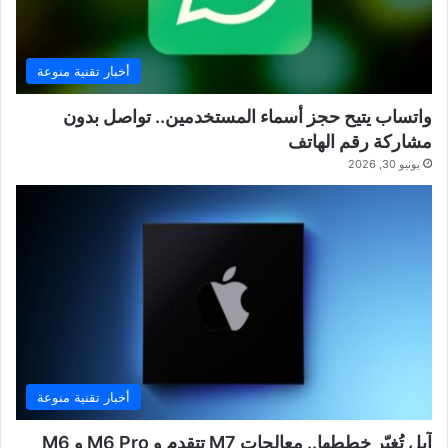
أخبار تقنية منوعة
واتساب يتيح حجز أسماء المستخدمين.. تواصل بدون
مشاركة رقم الهاتف
يونيو 30, 2026
أخبار تقنية منوعة
آبل تُغيّر خططها.. معالجات M7 تتقدم و M6 Pro و M6