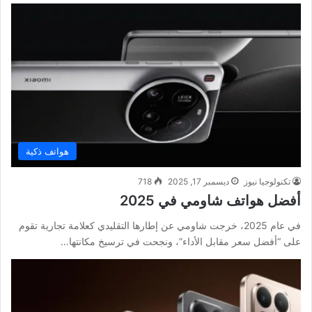
هواتف ذكية
تكنولوجيا نيوز
ديسمبر 17, 2025
718
أفضل هواتف شاومي في 2025
في عام 2025، خرجت شاومي عن إطارها التقليدي كعلامة تجارية تقوم
على “أفضل سعر مقابل الأداء”، ونجحت في ترسيخ مكانتها…