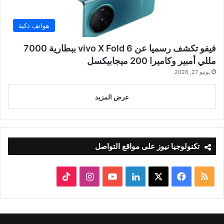
هواتف ذكية
فيفو تكشف رسميا عن vivo X Fold 6 ببطارية 7000
مللي أمبير وكاميرا 200 ميجابيكسل
يونيو 27, 2026
عرض المزيد
تكنولوجيا نيوز على مواقع التواصل
ملخص
‫X
فيسبوك
لينكدإن
‫YouTube
انستقرام
‫TikTok
الموقع
RSS