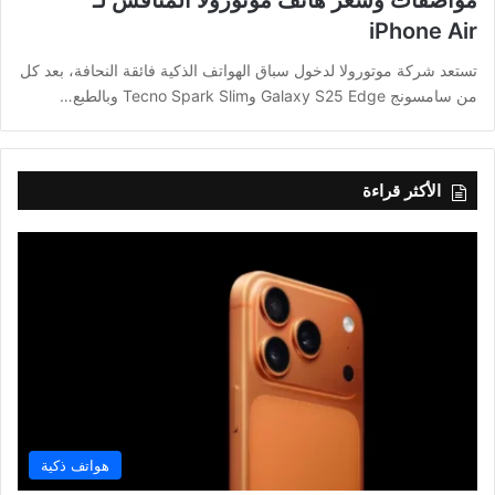
iPhone Air
تستعد شركة موتورولا لدخول سباق الهواتف الذكية فائقة النحافة، بعد كل
من سامسونج Galaxy S25 Edge وTecno Spark Slim وبالطبع…
الأكثر قراءة
هواتف ذكية