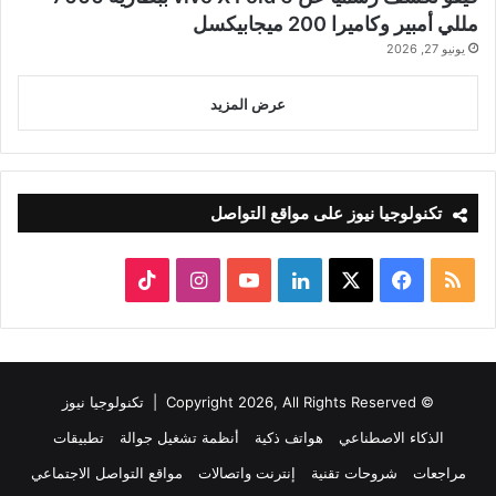
مللي أمبير وكاميرا 200 ميجابيكسل
يونيو 27, 2026
عرض المزيد
تكنولوجيا نيوز على مواقع التواصل
ملخص
‫X
فيسبوك
لينكدإن
‫YouTube
انستقرام
‫TikTok
الموقع
RSS
© Copyright 2026, All Rights Reserved |
تكنولوجيا نيوز
الذكاء الاصطناعي
هواتف ذكية
أنظمة تشغيل جوالة
تطبيقات
مراجعات
شروحات تقنية
إنترنت واتصالات
مواقع التواصل الاجتماعي