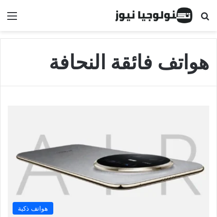
البحث عن
الق
هواتف فائقة النحافة
هواتف ذكية