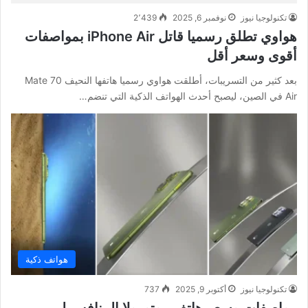
تكنولوجيا نيوز
نوفمبر 6, 2025
2٬439
هواوي تطلق رسميا قاتل iPhone Air بمواصفات
أقوى وسعر أقل
بعد كثير من التسريبات، أطلقت هواوي رسميا هاتفها النحيف Mate 70
Air في الصين، ليصبح أحدث الهواتف الذكية التي تنضم…
هواتف ذكية
تكنولوجيا نيوز
أكتوبر 9, 2025
737
مواصفات وسعر هاتف موتورولا المنافس لـ