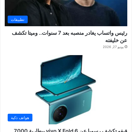
تطبيقات
رئيس واتساب يغادر منصبه بعد 7 سنوات.. وميتا تكشف
عن خليفته
يونيو 27, 2026
هواتف ذكية
فيفو تكشف رسميا عن vivo X Fold 6 ببطارية 7000