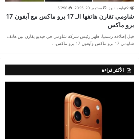
تكنولوجيا نيوز
سبتمبر 20, 2025
5٬298
شاومي تقارن هاتفها الـ 17 برو ماكس مع آيفون 17
برو ماكس
قبل إطلاقه رسميا، ظهر رئيس شركة شاومي في فيديو يقارن بين هاتف
شاومي 17 برو ماكس وآيفون 17 برو ماكس…
الأكثر قراءة