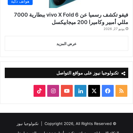
هواتف ذكية
فيفو تكشف رسميا عن vivo X Fold 6 ببطارية 7000
مللي أمبير وكاميرا 200 ميجابيكسل
يونيو 27, 2026
عرض المزيد
تكنولوجيا نيوز على مواقع التواصل
ملخص
‫X
فيسبوك
لينكدإن
‫YouTube
انستقرام
‫TikTok
الموقع
RSS
© Copyright 2026, All Rights Reserved |
تكنولوجيا نيوز
الذكاء الاصطناعي
هواتف ذكية
أنظمة تشغيل جوالة
تطبيقات