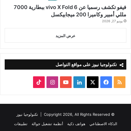
فيفو تكشف رسميا عن vivo X Fold 6 ببطارية 7000
مللي أمبير وكاميرا 200 ميجابيكسل
يونيو 27, 2026
عرض المزيد
تكنولوجيا نيوز على مواقع التواصل
ملخص
‫X
فيسبوك
لينكدإن
‫YouTube
انستقرام
‫TikTok
الموقع
RSS
© Copyright 2026, All Rights Reserved |
تكنولوجيا نيوز
الذكاء الاصطناعي
هواتف ذكية
أنظمة تشغيل جوالة
تطبيقات