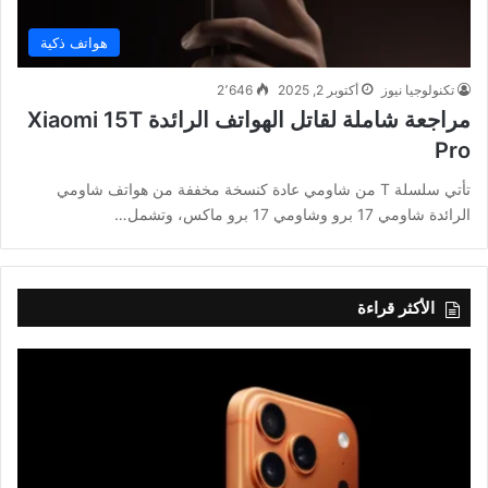
هواتف ذكية
تكنولوجيا نيوز
أكتوبر 2, 2025
2٬646
مراجعة شاملة لقاتل الهواتف الرائدة Xiaomi 15T
Pro
تأتي سلسلة T من شاومي عادة كنسخة مخففة من هواتف شاومي
الرائدة شاومي 17 برو وشاومي 17 برو ماكس، وتشمل…
الأكثر قراءة