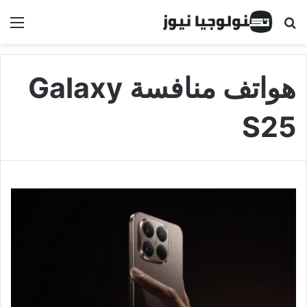
البحث عن
الق
هواتف منافسة Galaxy
S25