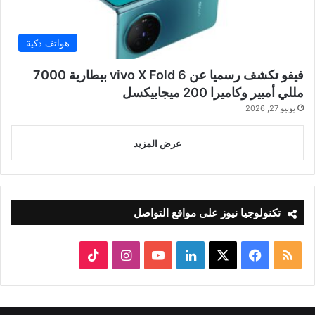
هواتف ذكية
فيفو تكشف رسميا عن vivo X Fold 6 ببطارية 7000
مللي أمبير وكاميرا 200 ميجابيكسل
يونيو 27, 2026
عرض المزيد
تكنولوجيا نيوز على مواقع التواصل
ملخص
‫X
فيسبوك
لينكدإن
‫YouTube
انستقرام
‫TikTok
الموقع
RSS