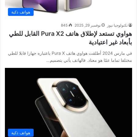
هواتف ذكية
تكنولوجيا نيوز
نوفمبر 29, 2025
845
هواوي تستعد لإطلاق هاتف Pura X2 القابل للطي
بأبعاد غير اعتيادية
في مارس 2024 أطلقت هواوي هاتف Pura X باعتباره جهازا قابلا للطي
مختلفا تماما عمّا هو معتاد. فالهاتف يأتي بتصميم…
هواتف ذكية