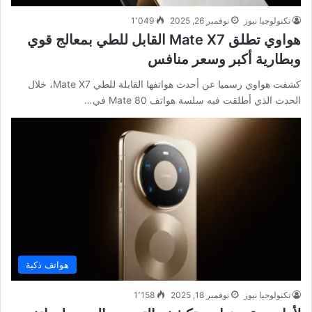
تكنولوجيا نيوز
نوفمبر 26, 2025
1٬049
هواوي تطلق Mate X7 القابل للطي بمعالج قوي
وبطارية أكبر وسعر منافس
كشفت هواوي رسميا عن أحدث هواتفها القابلة للطي Mate X7، خلال
الحدث الذي أطلقت فيه سلسة هواتف Mate 80 في…
هواتف ذكية
تكنولوجيا نيوز
نوفمبر 18, 2025
1٬158