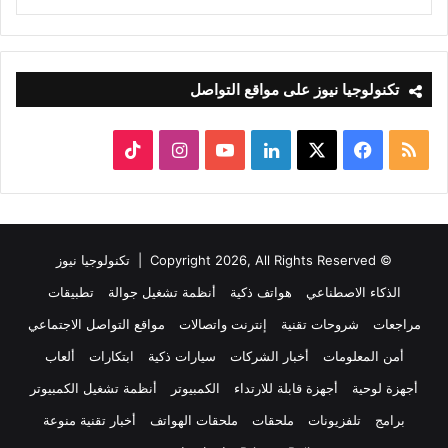
تكنولوجيا نيوز على مواقع التواصل
ملخص
‫X
فيسبوك
لينكدإن
‫YouTube
انستقرام
‫TikTok
الموقع
RSS
© Copyright 2026, All Rights Reserved |
تكنولوجيا نيوز
الذكاء الاصطناعي
هواتف ذكية
أنظمة تشغيل جوالة
تطبيقات
مراجعات
شروحات تقنية
إنترنت واتصالات
مواقع التواصل الاجتماعي
أمن المعلومات
أخبار الشركات
سيارات ذكية
ابتكارات
ألعاب
أجهزة لوحية
أجهزة قابلة للارتداء
الكمبيوتر
أنظمة تشغيل الكمبيوتر
برامج
تلفزيونات
ملحقات
ملحقات الهواتف
أخبار تقنية منوعة