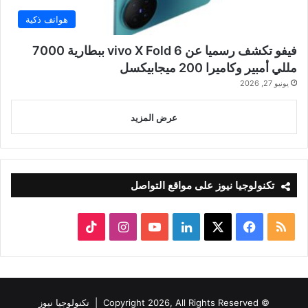
هواتف ذكية
فيفو تكشف رسميا عن vivo X Fold 6 ببطارية 7000
مللي أمبير وكاميرا 200 ميجابيكسل
يونيو 27, 2026
عرض المزيد
تكنولوجيا نيوز على مواقع التواصل
ملخص
‫X
فيسبوك
لينكدإن
‫YouTube
انستقرام
‫TikTok
الموقع
RSS
© Copyright 2026, All Rights Reserved |
تكنولوجيا نيوز