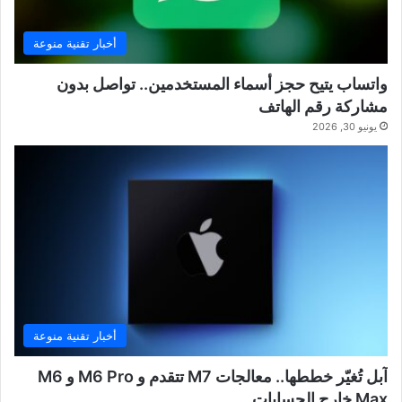
أخبار تقنية منوعة
واتساب يتيح حجز أسماء المستخدمين.. تواصل بدون
مشاركة رقم الهاتف
يونيو 30, 2026
أخبار تقنية منوعة
آبل تُغيّر خططها.. معالجات M7 تتقدم و M6 Pro و M6
Max خارج الحسابات