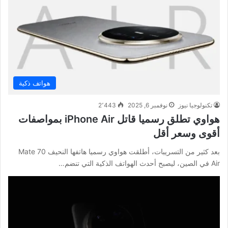
هواتف ذكية
تكنولوجيا نيوز
نوفمبر 6, 2025
2٬443
هواوي تطلق رسميا قاتل iPhone Air بمواصفات
أقوى وسعر أقل
بعد كثير من التسريبات، أطلقت هواوي رسميا هاتفها النحيف Mate 70
Air في الصين، ليصبح أحدث الهواتف الذكية التي تنضم…