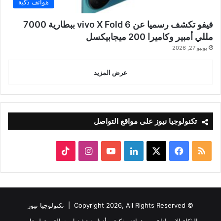
هواتف ذكية
فيفو تكشف رسميا عن vivo X Fold 6 ببطارية 7000
مللي أمبير وكاميرا 200 ميجابيكسل
يونيو 27, 2026
عرض المزيد
تكنولوجيا نيوز على مواقع التواصل
ملخص
‫X
فيسبوك
لينكدإن
‫YouTube
انستقرام
‫TikTok
الموقع
RSS
© Copyright 2026, All Rights Reserved |
تكنولوجيا نيوز
الذكاء الاصطناعي
هواتف ذكية
أنظمة تشغيل جوالة
تطبيقات