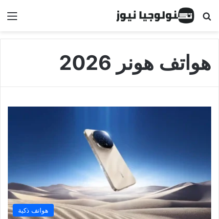
البحث عن
الق
هواتف هونر 2026
هواتف ذكية