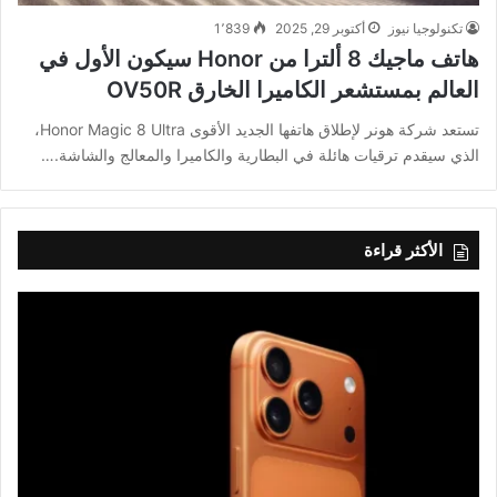
تكنولوجيا نيوز
أكتوبر 29, 2025
1٬839
هاتف ماجيك 8 ألترا من Honor سيكون الأول في
العالم بمستشعر الكاميرا الخارق OV50R
تستعد شركة هونر لإطلاق هاتفها الجديد الأقوى Honor Magic 8 Ultra،
الذي سيقدم ترقيات هائلة في البطارية والكاميرا والمعالج والشاشة.…
الأكثر قراءة