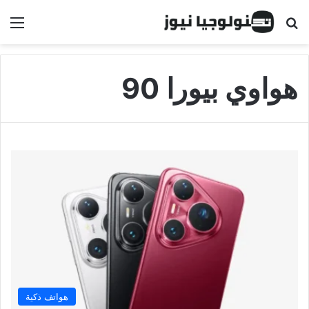
البحث عن
الق
هواوي بيورا 90
هواتف ذكية