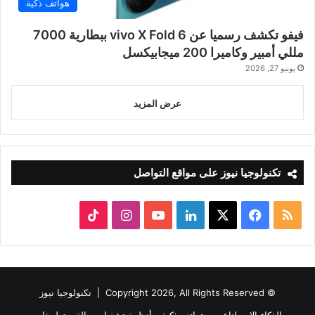
هواتف ذكية
فيفو تكشف رسميا عن vivo X Fold 6 ببطارية 7000
مللي أمبير وكاميرا 200 ميجابيكسل
يونيو 27, 2026
عرض المزيد
تكنولوجيا نيوز على مواقع التواصل
ملخص
‫X
فيسبوك
لينكدإن
‫YouTube
انستقرام
‫TikTok
الموقع
RSS
© Copyright 2026, All Rights Reserved |
تكنولوجيا نيوز
الذكاء الاصطناعي
هواتف ذكية
أنظمة تشغيل جوالة
تطبيقات