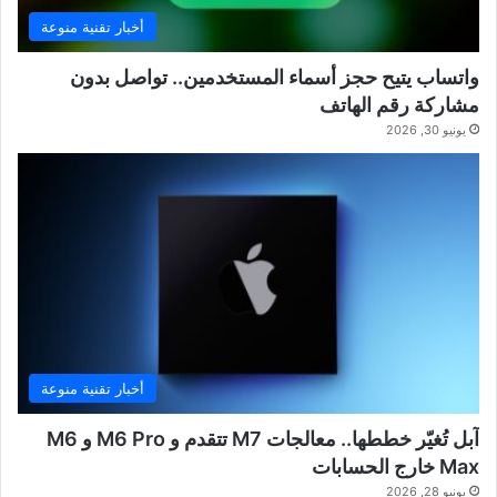
أخبار تقنية منوعة
واتساب يتيح حجز أسماء المستخدمين.. تواصل بدون
مشاركة رقم الهاتف
يونيو 30, 2026
أخبار تقنية منوعة
آبل تُغيّر خططها.. معالجات M7 تتقدم و M6 Pro و M6
Max خارج الحسابات
يونيو 28, 2026