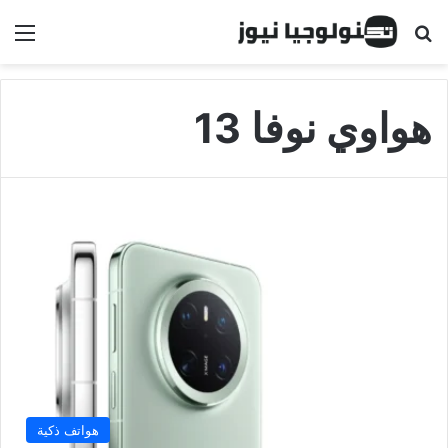
البحث عن
الق
هواوي نوفا 13
هواتف ذكية