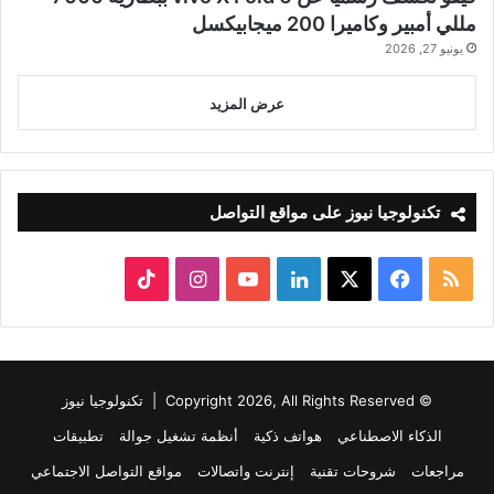
مللي أمبير وكاميرا 200 ميجابيكسل
يونيو 27, 2026
عرض المزيد
تكنولوجيا نيوز على مواقع التواصل
ملخص
‫X
فيسبوك
لينكدإن
‫YouTube
انستقرام
‫TikTok
الموقع
RSS
© Copyright 2026, All Rights Reserved |
تكنولوجيا نيوز
الذكاء الاصطناعي
هواتف ذكية
أنظمة تشغيل جوالة
تطبيقات
مراجعات
شروحات تقنية
إنترنت واتصالات
مواقع التواصل الاجتماعي