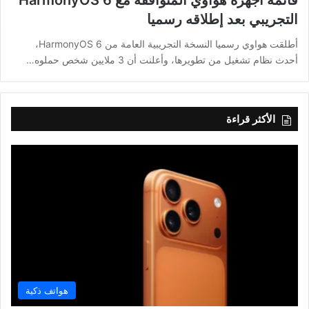
التجريبي بعد إطلاقه رسميا
أطلقت هواوي رسميا النسخة التجريبية العامة من HarmonyOS 6،
أحدث نظام تشغيل من تطويرها، وأعلنت أن 3 ملايين شخص حملوه…
الأكثر قراءة
هواتف ذكية