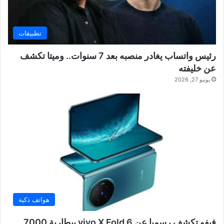
تطبيقات
رئيس واتساب يغادر منصبه بعد 7 سنوات.. وميتا تكشف
عن خليفته
يونيو 27, 2026
هواتف ذكية
فيفو تكشف رسميا عن vivo X Fold 6 ببطارية 7000