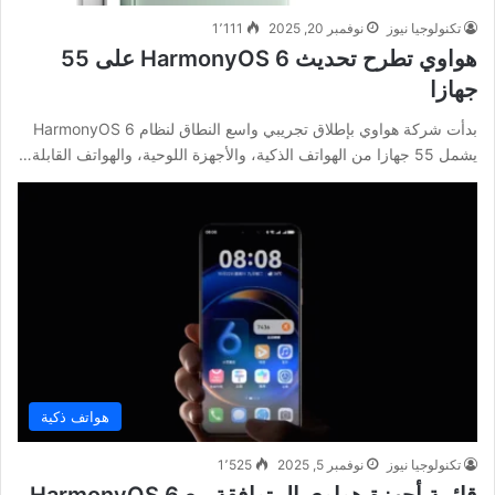
تكنولوجيا نيوز
نوفمبر 20, 2025
1٬111
هواوي تطرح تحديث HarmonyOS 6 على 55
جهازا
بدأت شركة هواوي بإطلاق تجريبي واسع النطاق لنظام HarmonyOS 6
يشمل 55 جهازا من الهواتف الذكية، والأجهزة اللوحية، والهواتف القابلة…
هواتف ذكية
تكنولوجيا نيوز
نوفمبر 5, 2025
1٬525
قائمة أجهزة هواوي المتوافقة مع HarmonyOS 6