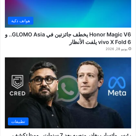
هواتف ذكية
Honor Magic V6 يخطف جائزتين في GLOMO Asia.. و
vivo X Fold 6 يلفت الأنظار
يونيو 28, 2026
تطبيقات
رئيس واتساب يغادر منصبه بعد 7 سنوات.. وميتا تكشف