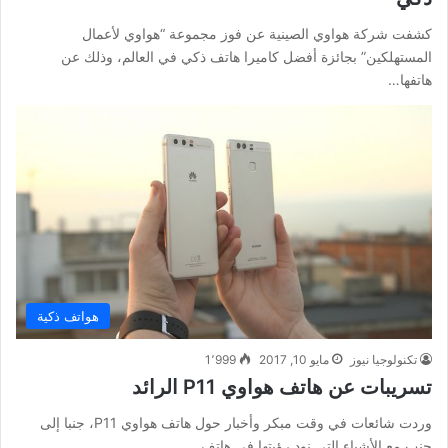
كشفت شركة هواوي الصينية عن فوز مجموعة “هواوي لأعمال
المستهلكين” بجائزة أفضل كاميرا هاتف ذكي في العالم، وذلك عن
هاتفها…
هواتف ذكية
تكنولوجيا نيوز
مايو 10, 2017
1٬999
تسريبات عن هاتف هواوي P11 الرائد
وردت شائعات في وقت مبكر وأخبار حول هاتف هواوي P11، جنبا إلى
جنب مع الأشياء التي نود رؤيتها في هاتف…