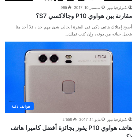
تكنولوجيا نيوز
سبتمبر 10, 2017
965
مقارنة بين هواوي P10 وجالاكسي S7؟
أصبح إمتلاك هاتف ذكي في الفترة الحالي شئ مهم جدا، فلا أحد منا
يتخيل حياته من دونه، وإن كنت تملك…
هواتف ذكية
تكنولوجيا نيوز
مايو 14, 2017
2٬559
هاتف هواوي P10 يفوز بجائزة أفضل كاميرا هاتف
ذكي