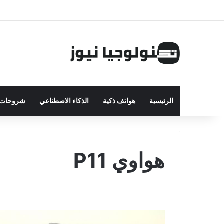
الرئيسية
هواتف ذكية
الذكاء الاصطناعي
شروحات ت
هواوي P11