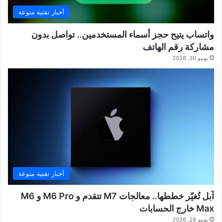
أخبار تقنية منوعة
واتساب يتيح حجز أسماء المستخدمين.. تواصل بدون
مشاركة رقم الهاتف
يونيو 30, 2026
أخبار تقنية منوعة
آبل تُغيّر خططها.. معالجات M7 تتقدم و M6 Pro و M6
Max خارج الحسابات
يونيو 28, 2026