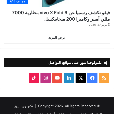
هواتف ذكية
فيفو تكشف رسميا عن vivo X Fold 6 ببطارية 7000
مللي أمبير وكاميرا 200 ميجابيكسل
يونيو 27, 2026
عرض المزيد
تكنولوجيا نيوز على مواقع التواصل
ملخص
‫X
فيسبوك
لينكدإن
‫YouTube
انستقرام
‫TikTok
الموقع
RSS
© Copyright 2026, All Rights Reserved |
تكنولوجيا نيوز
الذكاء الاصطناعي
هواتف ذكية
أنظمة تشغيل جوالة
تطبيقات