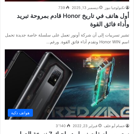
تكنولوجيا نيوز
ديسمبر 13, 2025
739
أول هاتف في تاريخ Honor قادم بمروحة تبريد
وأداء فائق القوة
تشير تسريبات إلى أن شركة أونور تعمل على سلسلة خاصة جديدة تحمل
اسم Honor WIN وتقدم أداء فائق القوة. ورغم…
هواتف ذكية
حسام أبو خلف
فبراير 23, 2022
3٬140
سعر ومواصفات نوبيا رد ماجيك 7 نسخة الدول