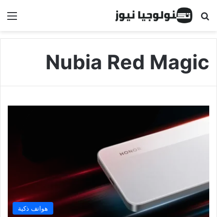
البحث عن
الق
Nubia Red Magic
هواتف ذكية