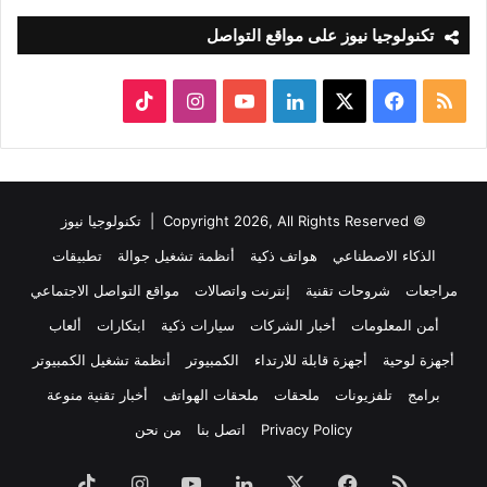
تكنولوجيا نيوز على مواقع التواصل
ملخص
‫X
فيسبوك
لينكدإن
‫YouTube
انستقرام
‫TikTok
الموقع
RSS
© Copyright 2026, All Rights Reserved |
تكنولوجيا نيوز
الذكاء الاصطناعي
هواتف ذكية
أنظمة تشغيل جوالة
تطبيقات
مراجعات
شروحات تقنية
إنترنت واتصالات
مواقع التواصل الاجتماعي
أمن المعلومات
أخبار الشركات
سيارات ذكية
ابتكارات
ألعاب
أجهزة لوحية
أجهزة قابلة للارتداء
الكمبيوتر
أنظمة تشغيل الكمبيوتر
برامج
تلفزيونات
ملحقات
ملحقات الهواتف
أخبار تقنية منوعة
Privacy Policy
اتصل بنا
من نحن
ملخص
فيسبوك
‫X
لينكدإن
‫YouTube
انستقرام
‫TikTok