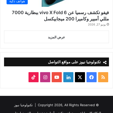
هواتف ذكية
فيفو تكشف رسميا عن vivo X Fold 6 ببطارية 7000
مللي أمبير وكاميرا 200 ميجابيكسل
يونيو 27, 2026
عرض المزيد
تكنولوجيا نيوز على مواقع التواصل
ملخص
‫X
فيسبوك
لينكدإن
‫YouTube
انستقرام
‫TikTok
الموقع
RSS
© Copyright 2026, All Rights Reserved |
تكنولوجيا نيوز
الذكاء الاصطناعي
هواتف ذكية
أنظمة تشغيل جوالة
تطبيقات