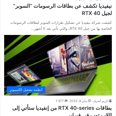
نيفيديا تكشف عن بطاقات الرسومات “السوبر”
لجيل RTX 40
كشفت شركة نيفيديا عن تشكيل طرازات السوبر لبطاقات الرسومات
الخاصة بها من جيل RTX 40، والتي تأتي بعد 5 أشهر…
أنظمة تشغيل الكمبيوتر
كريم أشرف
يناير 4, 2023
1٬977
بطاقات RTX 40-series من إنفيديا ستأتي إلى
اللاب توب في فبراير