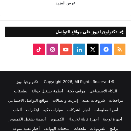
عرض المزيد
تكنولوجيا نيوز على مواقع التواصل
ملخص
‫X
فيسبوك
لينكدإن
‫YouTube
انستقرام
‫TikTok
الموقع
RSS
© Copyright 2026, All Rights Reserved |
تكنولوجيا نيوز
الذكاء الاصطناعي
هواتف ذكية
أنظمة تشغيل جوالة
تطبيقات
مراجعات
شروحات تقنية
إنترنت واتصالات
مواقع التواصل الاجتماعي
أمن المعلومات
أخبار الشركات
سيارات ذكية
ابتكارات
ألعاب
أجهزة لوحية
أجهزة قابلة للارتداء
الكمبيوتر
أنظمة تشغيل الكمبيوتر
برامج
تلفزيونات
ملحقات
ملحقات الهواتف
أخبار تقنية منوعة