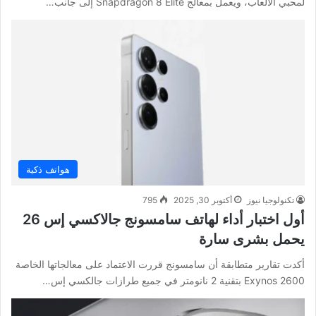
لمحبي الألعاب، ويعمل بمعالج Snapdragon 8 Elite إلى جانب…
هواتف ذكية
تكنولوجيا نيوز
أكتوبر 30, 2025
795
أول اختبار أداء لهاتف سامسونج جالاكسي إس 26
يحمل بشرى سارة
أكدت تقارير متطابقة أن سامسونج قررت الاعتماد على معالجاتها الخاصة
Exynos 2600 بتقنية 2 نانومتر في جميع طرازات جالكسي إس…