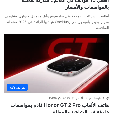
بالمواصفات والأسعار
أطلقت الشركات العملاقة مثل سامسونج وأبل وجوجل وهواوي وشاومي
وهونر وفيفو وأوبو وريلمي وOnePlus هواتفها الرائدة في 2025 مشعلة
المنافسة…
هواتف ذكية
تكنولوجيا نيوز
أكتوبر 31, 2025
1٬499
هاتف الألعاب Honor GT 2 Pro قادم بمواصفات
خارقة في الشاشة والمعالج