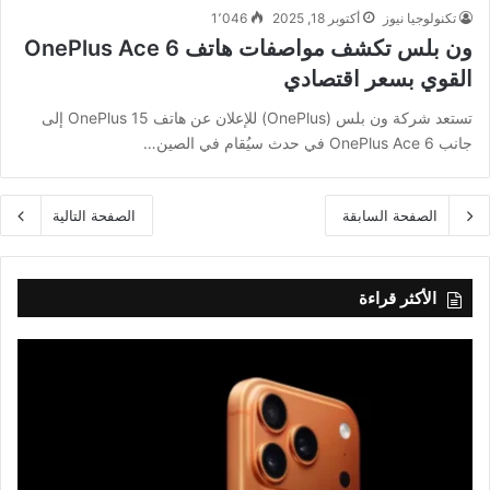
تكنولوجيا نيوز
أكتوبر 18, 2025
1٬046
ون بلس تكشف مواصفات هاتف OnePlus Ace 6
القوي بسعر اقتصادي
تستعد شركة ون بلس (OnePlus) للإعلان عن هاتف OnePlus 15 إلى
جانب OnePlus Ace 6 في حدث سيُقام في الصين…
الصفحة السابقة
الصفحة التالية
الأكثر قراءة