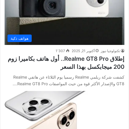
هواتف ذكية
تكنولوجيا نيوز
أكتوبر 21, 2025
1٬307
إطلاق Realme GT8 Pro.. أول هاتف بكاميرا زوم
200 ميجابكسل بهذا السعر
كشفت شركة ريلمي Realme رسميا يوم الثلاثاء عن هاتفي Realme
GT8 والإصدار الأكثر قوة من حيث المواصفات Realme GT8 Pro.…