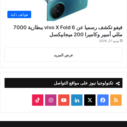
هواتف ذكية
فيفو تكشف رسميا عن vivo X Fold 6 ببطارية 7000
مللي أمبير وكاميرا 200 ميجابيكسل
يونيو 27, 2026
عرض المزيد
تكنولوجيا نيوز على مواقع التواصل
ملخص
‫X
فيسبوك
لينكدإن
‫YouTube
انستقرام
‫TikTok
الموقع
RSS