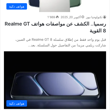
هواتف ذكية
تكنولوجيا نيوز
أكتوبر 20, 2025
1٬669
رسميا.. الكشف عن مواصفات هواتف Realme GT
8 القوية
قبل يوم واحد فقط من إطلاق سلسلة Realme GT 8 في الصين،
شاركت ريلمي مزيدا من التفاصيل حول السلسلة. بعد…
هواتف ذكية