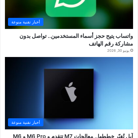
أخبار تقنية منوعة
واتساب يتيح حجز أسماء المستخدمين.. تواصل بدون
مشاركة رقم الهاتف
يونيو 30, 2026
أخبار تقنية منوعة
آبل تُغيّر خططها.. معالجات M7 تتقدم و M6 Pro و M6