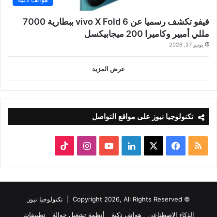
فيفو تكشف رسميا عن vivo X Fold 6 ببطارية 7000
مللي أمبير وكاميرا 200 ميجابيكسل
يونيو 27, 2026
عرض المزيد
تكنولوجيا نيوز على مواقع التواصل
ملخص
‫X
فيسبوك
لينكدإن
‫YouTube
انستقرام
‫TikTok
الموقع
RSS
© Copyright 2026, All Rights Reserved |
تكنولوجيا نيوز
الذكاء الاصطناعي
هواتف ذكية
أنظمة تشغيل جوالة
تطبيقات