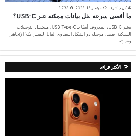
كريم أشرف
سبتمبر 15, 2023
2٬733
ما أقصى سرعة نقل بيانات ممكنه عبر USB-C؟
يعتبر USB-C، المعروف أيضًا بـ USB Type-C، مستقبل التوصيلات
السلكية. بفضل موصله ذو الشكل البيضاوي القابل للقبس بكلا الإتجاهين
وقدرته…
الأكثر قراءة