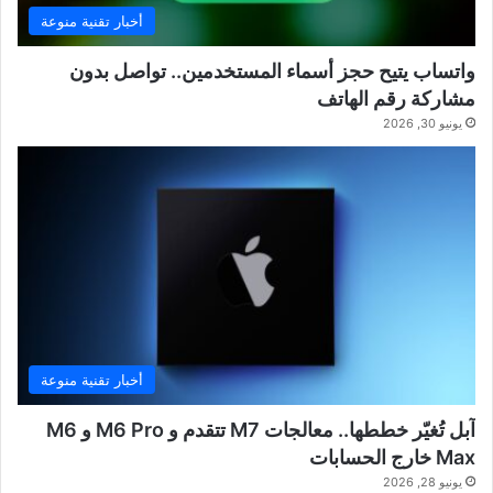
أخبار تقنية منوعة
واتساب يتيح حجز أسماء المستخدمين.. تواصل بدون
مشاركة رقم الهاتف
يونيو 30, 2026
أخبار تقنية منوعة
آبل تُغيّر خططها.. معالجات M7 تتقدم و M6 Pro و M6
Max خارج الحسابات
يونيو 28, 2026