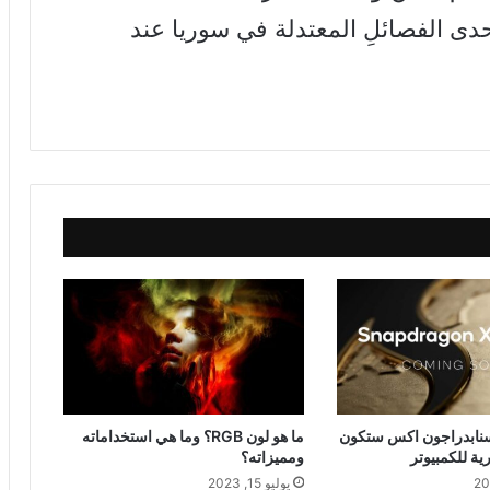
ى الفصائلِ المعتدلة في سوريا عند
سنابدراجون اكس ستكون
ما هو لون RGB؟ وما هي استخداماته
ية للكمبيوتر
ومميزاته؟
يوليو 15, 2023