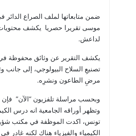
ضمن متابعاتها لملف الصراع الدائر ف
موسى تقريرا حصريا يكشف محتويات
لداعش.
يكشف التقرير عن وثائق محفوظة ف
تصنيعِ السلاح البيولوجي، إلى جانب و
مرضِ الطاعون ونشرِه.
وبحسب مراسلة تلفزيون “الآن” فإن 
وتظهر أوراقه الجامعية انه درس الكيم
تونس، اكدت الموظفة في مكتب شؤو
الكيمياء والفيزياء هناك لكنه غادر ف