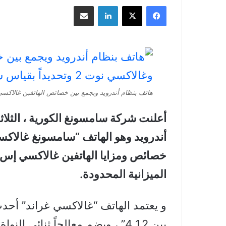
فيسبوك
‫X
لينكدإن
مشاركة بالبريد الإلكتروني
هاتف بنظام أندرويد ويجمع بين خصائص الهاتفين غالاكسي إس 3 وغالاكسي نوت 2 وتحديداً بق
أعلنت شركة سامسونغ الكورية ، الثلاثا
أندرويد وهو الهاتف “سامسونغ غالاك
الميزانية المحدودة.
و يعتمد الهاتف “غالاكسي غراند” أحد