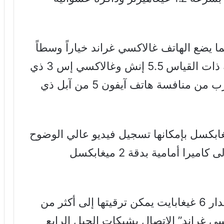
 الشاشة فيبلغ 5 إنش مما يضع الهاتف غالاكسي غراند خياراً وسطاً
بين الهاتفين غالاكسي نوت 2 بشاشته ذات القياس 5.5 إنش وغالاكسي إس 3 ذي
الشاشة 4.8 إنشاً، وبذلك أيضاً سيقترب من منافسة هاتف آيفون 5 من آبل ذي
لهاتف كاميرا خلفية بدقة 8 ميغابكسل بإمكانها تسجيل فيديو عالي الوضوح
و التقاط صور عالية النقاء، بالإضافة إلى كاميرا أمامية بدقة 2 ميغابكسل
ويضم الهاتف ذاكرة تخزين داخلية بمقدار 6 غيغابايت يمكن ترقيتها إلى أكثر من
كسي غراند” الاتصال بشبكات الجيل الرابع