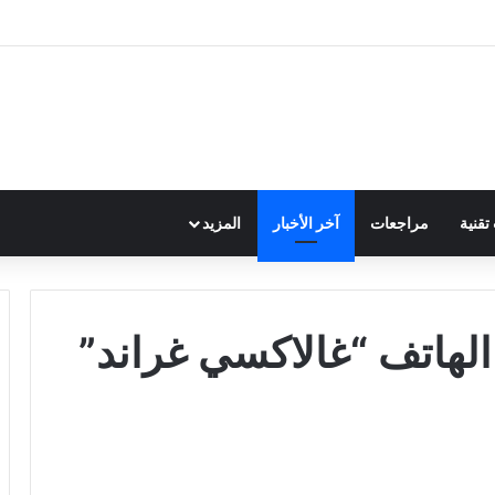
قنية
مراجعات
آخر الأخبار
المزيد
هاتف “غالاكسي غراند”