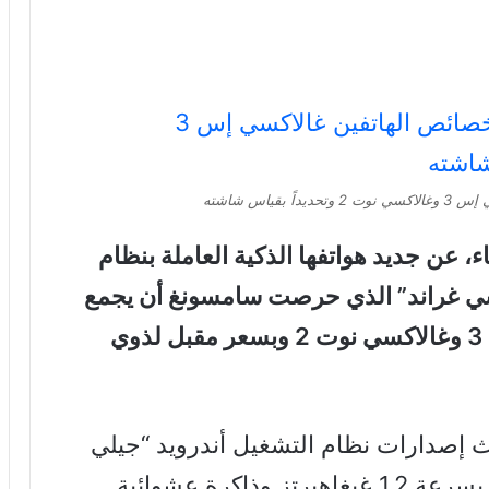
ياس شاشته
ء، عن جديد هواتفها الذكية العاملة بنظام
سي غراند” الذي حرصت سامسونغ أن يجمع
خصائص ومزايا الهاتفين غالاكسي إس 3 وغالاكسي نوت 2 وبسعر مقبل لذوي
ث إصدارات نظام التشغيل أندرويد “جيلي
بين 4.1.2” ، ويضم معالجاً ثنائي النواة بسرعة 1.2 غيغاهيرتز وذاكرة عشوائية