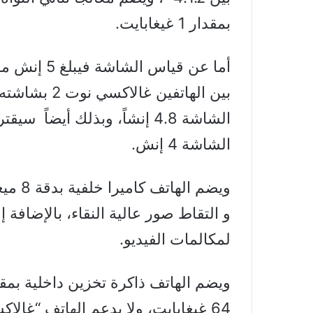
بمقدار 1 غيغابايت.
أما عن قياس
الشاشة 4 إنش.
ويضم ا
لمكالمات الفيديو.
64 غيغابايت، ولا يدعم الهاتف “غالا