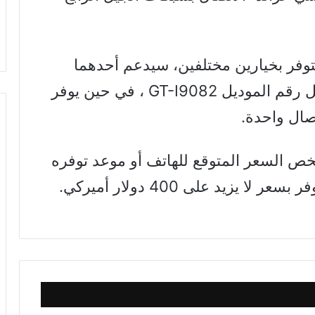
وفر بخيارين مختلفين، سيدعم أحدهما
شريحتي اتصال SIM وهو الذي سيحمل رقم الموديل GT-I9082 ، في حين يوفر
خص السعر المتوقع للهاتف أو موعد توفره
 يزيد على 400 دولار أميركي.