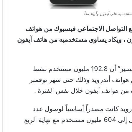
خدميه على آيفون وآيباد معاً
ع التواصل الاجتماعي فيسبوك من هواتف
ون ، ويكاد يساوي مستخدميه من هاتف آيفون
حيث تقول بيانات مؤسسة “إندرز أناليسيز” أن 192.8 مليون مستخدم نشط
هواتف أندرويد وذلك حتى شهر نوفمبر
درويد كانت مصدراً أساسياً لوصول عدد
مستخدمي فيسبوك من الهاتف الجوال إلى 604 مليون مستخدم مع نهاية الربع