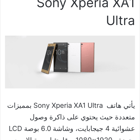
Sony Xperia XA1
Ultra
يأتي هاتف Sony Xperia XA1 Ultra بمميزات
متعددة حيث يحتوي على ذاكرة وصول
عشوائية 4 جيجابايت، وشاشة 6.0 بوصة LCD
بجودة ، 1920×1080، وقارئ لبصمة الإصبع،