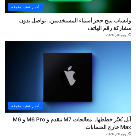
أخبار تقنية منوعة
واتساب يتيح حجز أسماء المستخدمين.. تواصل بدون
مشاركة رقم الهاتف
يونيو 30, 2026
أخبار تقنية منوعة
آبل تُغيّر خططها.. معالجات M7 تتقدم و M6 Pro و M6
Max خارج الحسابات
يونيو 28, 2026