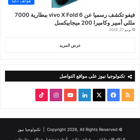
هواتف ذكية
فيفو تكشف رسميا عن vivo X Fold 6 ببطارية 7000
مللي أمبير وكاميرا 200 ميجابيكسل
يونيو 27, 2026
عرض المزيد
تكنولوجيا نيوز على مواقع التواصل
ملخص
‫X
فيسبوك
لينكدإن
‫YouTube
انستقرام
‫TikTok
الموقع
RSS
© Copyright 2026, All Rights Reserved |
تكنولوجيا نيوز
الذكاء الاصطناعي
هواتف ذكية
أنظمة تشغيل جوالة
تطبيقات