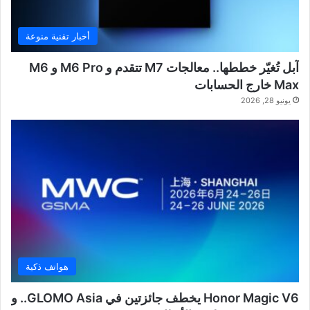
أخبار تقنية منوعة
آبل تُغيّر خططها.. معالجات M7 تتقدم و M6 Pro و M6
Max خارج الحسابات
يونيو 28, 2026
هواتف ذكية
Honor Magic V6 يخطف جائزتين في GLOMO Asia.. و