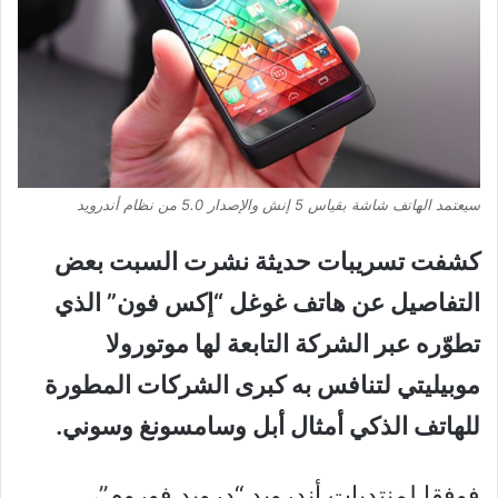
سيعتمد الهاتف شاشة بقياس 5 إنش والإصدار 5.0 من نظام أندرويد
كشفت تسريبات حديثة نشرت السبت بعض
التفاصيل عن هاتف غوغل “إكس فون” الذي
تطوّره عبر الشركة التابعة لها موتورولا
موبيليتي لتنافس به كبرى الشركات المطورة
للهاتف الذكي أمثال أبل وسامسونغ وسوني.
فوفقا لمنتديات أندرويد “درويد فوروم”،