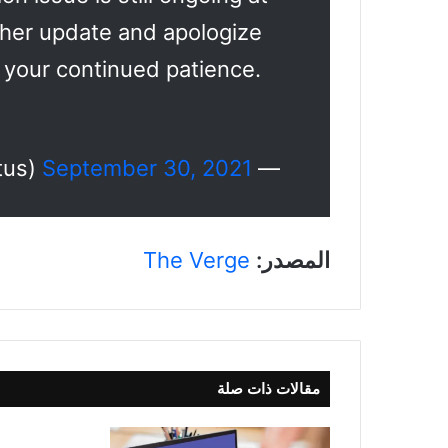
other update and apologize
r your continued patience.
September 30, 2021
— Slack Status (@SlackStatus)
المصدر:
The Verge
مقالات ذات صلة