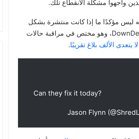
ذين واجهوا مشكلة الانقطاع تلك.
ه ليس مؤكدًا ما إذا كانت منتشرة بشكل
واسع أم لا. حيث يعرض موقع DownDetector، وهو مختص في مراقبة حالات
لا يتعدى الألف بلاغ تقريبًا
.
Can they fix it today?