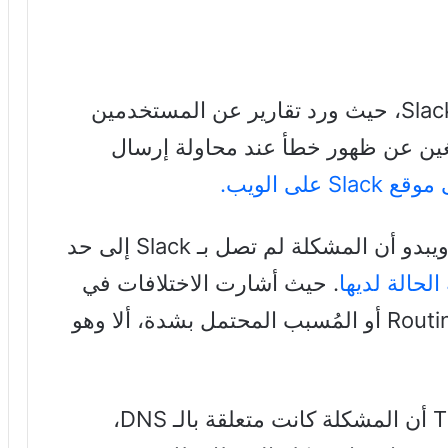
واجه بعض المستخدمين مشاكل مع Slack، حيث ورد تقارير عن المستخدمين
بلغين عن ظهور خطأ عند محاولة إرسال
S على الويب.
لا يبدو أن المشكلة تؤثر على الجميع، ويبدو أن المشكلة لم تصل بـ Slack إلى حد
لحالة لديها
. حيث أشارت الاختلافات في
التجارب إلى مشكلة توجيه محتملة Routing أو المُسبب المحتمل بشدة، ألا وهو
لموقع The Verge أن المشكلة كانت متعلقة بالـ DNS،