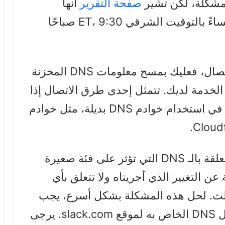
لمشكلة، لكن تشير
صفحة التقرير
أنها
مستمرة منذ حوالي الساعة 12:30 مساءً بالتوقيت الشرقي ET، 9:30 صباحًا
“إذا كنت لا تزال تواجه مشكلة في الاتصال، فعليك بمسح معلومات DNS المخزنة
الخدمة لديك. تتمثل إحدى طرق الاتصال إذا
لم يتم تحديث معلومات مزود الخدمة في استخدام خوادم DNS بديلة، مثل خوادم
“نحن على دراية بمشاكل الاتصال المتعلقة بالـ DNS التي تؤثر على فئة صغيرة
 التغيير الذي أجريناه ولا تتعلق بأي
ن الطرف الثالث. لحل هذه المشكلة بشكل أسرع، يجب
على مزود الخدمة لديك أن مسح سجل DNS الخاص به لموقع slack.com. يرجى