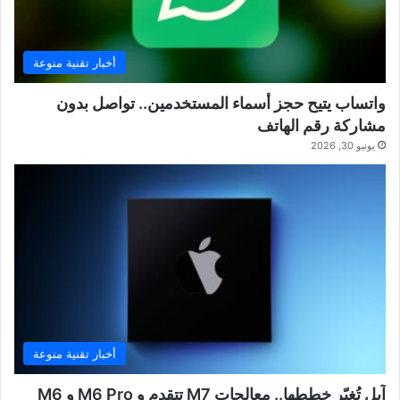
أخبار تقنية منوعة
واتساب يتيح حجز أسماء المستخدمين.. تواصل بدون
مشاركة رقم الهاتف
يونيو 30, 2026
أخبار تقنية منوعة
آبل تُغيّر خططها.. معالجات M7 تتقدم و M6 Pro و M6