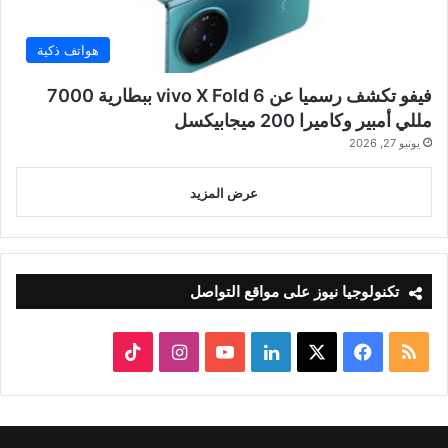
هواتف ذكية
فيفو تكشف رسميا عن vivo X Fold 6 ببطارية 7000
مللي أمبير وكاميرا 200 ميجابيكسل
يونيو 27, 2026
عرض المزيد
تكنولوجيا نيوز على مواقع التواصل
ملخص
‫X
فيسبوك
لينكدإن
‫YouTube
انستقرام
‫TikTok
الموقع
RSS