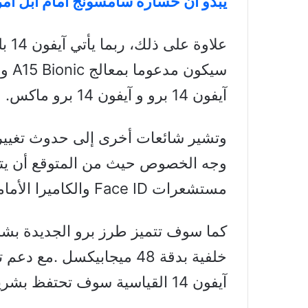
يبدو أن خسارة سامسونج أمام أبل أمر 
علاو
آيفون 14 برو و آيفون 14 برو ماكس.
وجه الخصوص حيث من المتوقع أن يتم 
مستشعرات Face ID والكاميرا الأمامية.
آيفون 14 القياسية سوف تحتفظ بشريحة A15 وكاميرا بدقة 12 ميجابيكسل.