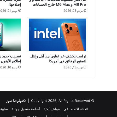
M6 Pro و M6 Max خارج الحسابات
إصلاحها!
يونيو 28, 2026
يونيو 21, 2026
ترامب يكشف عن تعاون بين آبل وإنتل
تسريب جديد ي
لتصنيع الرقائق في أمريكا
إطلاق الآيفون 
يونيو 18, 2026
يونيو 16, 2026
© Copyright 2026, All Rights Reserved |
تكنولوجيا نيوز
الذكاء الاصطناعي
هواتف ذكية
أنظمة تشغيل جوالة
تطبيق