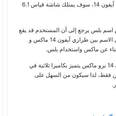
أما الإصدار العادي والذي يعرف بإسم آيفون 14، سوف يمتلك شاشة قياس 6.1
م اسم بلس يرجع إلى أن المستخدم قد يقع
في الارتباك والحيرة نتيجة التشابه في الاسم بين طرازي آيفون 14 ماكس و
ويعد اسم بلس خيارا أفضل لأن آيفون 14 برو ماكس يتميز بكاميرا ثلاثية في
ين فقط، لذا سيكون من السهل على
.