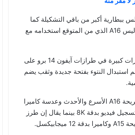
لا مفر منه
ة على ذلك، ربما يأتي آيفون 14 بلس ببطارية أكبر من باقي التشكيلة كما
سيكون مدعوما بمعالج A15 Bionic وليس A16 الذي من المتوقع استخدامه مع
وتشير شائعات أخرى إلى حدوث تغييرات كبيرة في طرازات آيفون 14 برو على
استبدال النتوء بفتحة جديدة وثقب يضم
كما سوف تتميز طرز برو الجديدة بشريحة A16 الأسرع والأحدث وعدسة كاميرا
خلفية بدقة 48 ميجابيكسل .مع دعم تسجيل فيديو بدقة 8K بينما يقال إن طرز