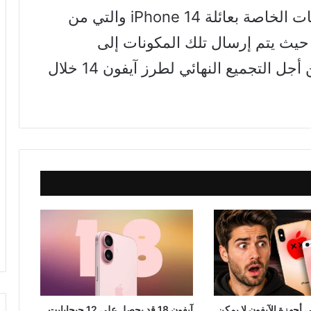
أخيرا، بدأ موردو آبل في شحن المكونات الخاصة بعائلة iPhone 14 والتي من
 حيث يتم إرسال تلك المكونات إلى
الشركات المصنعة مثل فوكسكون من أجل التجميع النهائي لطرز آيفون 14 خلال
أجهزة الآيفون لا يمكن
آيفون 18 قد يحصل على 12 جيجابايت