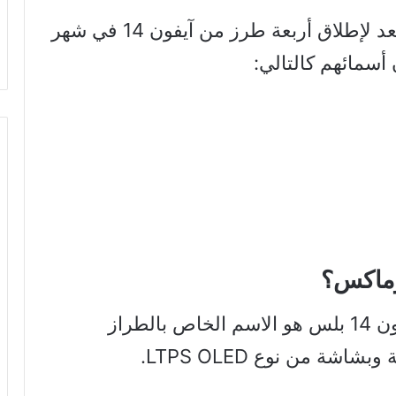
بناء على هذا التقرير، وبما أن آبل تستعد لإطلاق أربعة طرز من آيفون 14 في شهر
وفقا لموقع نافير الكوري، سيكون آيفون 14 بلس هو الاسم الخاص بالطراز