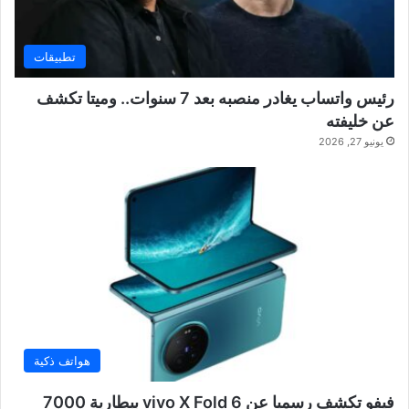
تطبيقات
رئيس واتساب يغادر منصبه بعد 7 سنوات.. وميتا تكشف
عن خليفته
يونيو 27, 2026
هواتف ذكية
فيفو تكشف رسميا عن vivo X Fold 6 ببطارية 7000