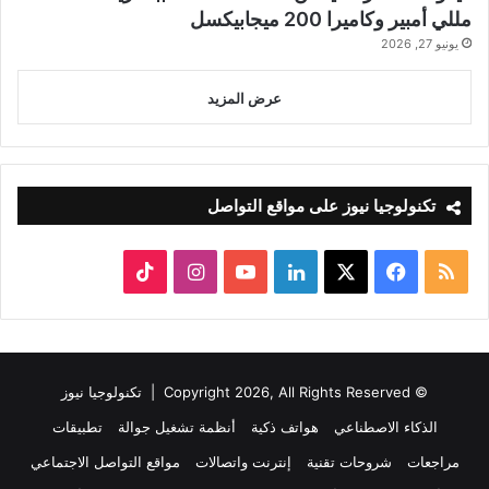
مللي أمبير وكاميرا 200 ميجابيكسل
يونيو 27, 2026
عرض المزيد
تكنولوجيا نيوز على مواقع التواصل
ملخص
‫X
فيسبوك
لينكدإن
‫YouTube
انستقرام
‫TikTok
الموقع
RSS
© Copyright 2026, All Rights Reserved |
تكنولوجيا نيوز
الذكاء الاصطناعي
هواتف ذكية
أنظمة تشغيل جوالة
تطبيقات
مراجعات
شروحات تقنية
إنترنت واتصالات
مواقع التواصل الاجتماعي