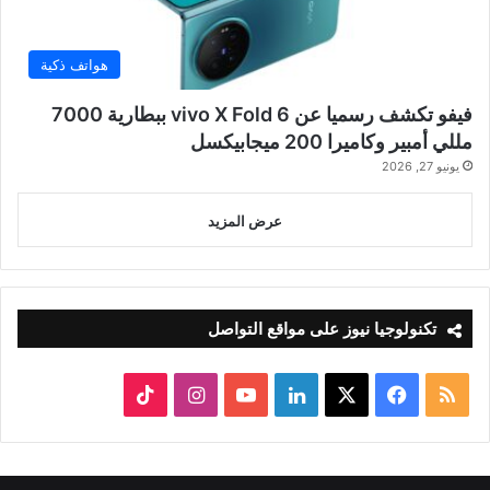
هواتف ذكية
فيفو تكشف رسميا عن vivo X Fold 6 ببطارية 7000
مللي أمبير وكاميرا 200 ميجابيكسل
يونيو 27, 2026
عرض المزيد
تكنولوجيا نيوز على مواقع التواصل
ملخص
‫X
فيسبوك
لينكدإن
‫YouTube
انستقرام
‫TikTok
الموقع
RSS