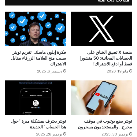
منصة X تضيق الخناق على
فكرة إيلون ماسك.. تغريم تويتر
الحسابات المجانية: 50 منشورا
بسبب منح العلامة الزرقاء مقابل
فقط أو ادفع الاشتراك!
الاشتراك
مايو 19, 2026
ديسمبر 6, 2025
تويتر يضع يوتيوب في موقف
تويتر يعترف بمشكلة ميزة “حول
محرج.. والمستخدمون يسخرون
هذا الحساب” الجديدة
نوفمبر 30, 2025
نوفمبر 26, 2025