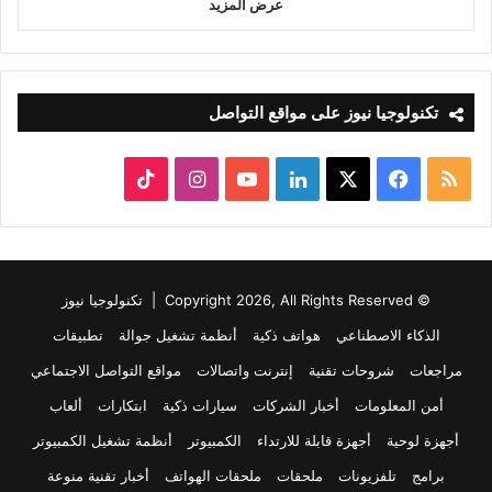
عرض المزيد
تكنولوجيا نيوز على مواقع التواصل
ملخص
‫X
فيسبوك
لينكدإن
‫YouTube
انستقرام
‫TikTok
الموقع
RSS
© Copyright 2026, All Rights Reserved |
تكنولوجيا نيوز
الذكاء الاصطناعي
هواتف ذكية
أنظمة تشغيل جوالة
تطبيقات
مراجعات
شروحات تقنية
إنترنت واتصالات
مواقع التواصل الاجتماعي
أمن المعلومات
أخبار الشركات
سيارات ذكية
ابتكارات
ألعاب
أجهزة لوحية
أجهزة قابلة للارتداء
الكمبيوتر
أنظمة تشغيل الكمبيوتر
برامج
تلفزيونات
ملحقات
ملحقات الهواتف
أخبار تقنية منوعة