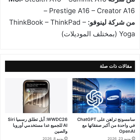
– Prestige A16 – Creator A16
من شركة لينوفو:
ThinkBook – ThinkPad –
Yoga (بمختلف الموديلات)
مقالات ذات صلة
سامسونج تراهن على ChatGPT
WWDC26: آبل تطلق رسميا Siri
في واحدة من أكبر صفقاتها مع
AI للجميع عدا مستخدمي أوروبا
OpenAI
والصين
يونيو 23, 2026
يونيو 8, 2026