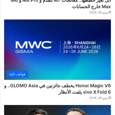
آبل تُغيّر خططها.. معالجات M7 تتقدم و M6 Pro و M6
Max خارج الحسابات
يونيو 28, 2026
هواتف ذكية
Honor Magic V6 يخطف جائزتين في GLOMO Asia.. و
vivo X Fold 6 يلفت الأنظار
يونيو 28, 2026