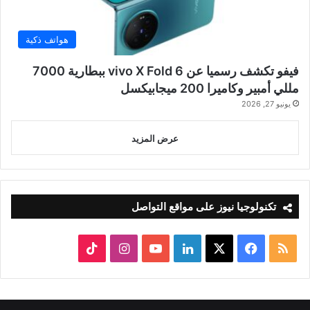
هواتف ذكية
فيفو تكشف رسميا عن vivo X Fold 6 ببطارية 7000
مللي أمبير وكاميرا 200 ميجابيكسل
يونيو 27, 2026
عرض المزيد
تكنولوجيا نيوز على مواقع التواصل
ملخص
‫X
فيسبوك
لينكدإن
‫YouTube
انستقرام
‫TikTok
الموقع
RSS