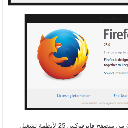
أطلقت شركة موزيلا النسخة التجريبية من متصفح فايرفوكس 25 لأنظمة تشغيل