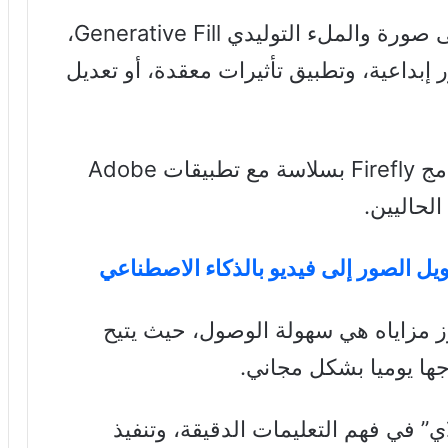
تشمل أدوات Firefly: تحويل النص إلى صورة والملء التوليدي Generative Fill،
إبداعية، وتطبيق تأثيرات معقدة، أو تعديل
على عكس العديد من المنافسين، يندمج Firefly بسلاسة مع تطبيقات Adobe
لحاليين.
رز مزاياه هي سهولة الوصول، حيث يتيح
جها يوميا بشكل مجاني.
ي” في فهم التعليمات الدقيقة، وتنفيذ