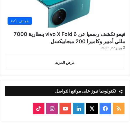
هواتف ذكية
فيفو تكشف رسميا عن vivo X Fold 6 ببطارية 7000
مللي أمبير وكاميرا 200 ميجابيكسل
يونيو 27, 2026
عرض المزيد
تكنولوجيا نيوز على مواقع التواصل
ملخص
‫X
فيسبوك
لينكدإن
‫YouTube
انستقرام
‫TikTok
الموقع