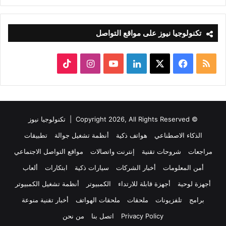
تكنولوجيا نيوز على مواقع التواصل
ملخص
‫X
فيسبوك
لينكدإن
‫YouTube
انستقرام
‫TikTok
الموقع
RSS
© Copyright 2026, All Rights Reserved |
تكنولوجيا نيوز
الذكاء الاصطناعي
هواتف ذكية
أنظمة تشغيل جوالة
تطبيقات
مراجعات
شروحات تقنية
إنترنت واتصالات
مواقع التواصل الاجتماعي
أمن المعلومات
أخبار الشركات
سيارات ذكية
ابتكارات
ألعاب
أجهزة لوحية
أجهزة قابلة للارتداء
الكمبيوتر
أنظمة تشغيل الكمبيوتر
برامج
تلفزيونات
ملحقات
ملحقات الهواتف
أخبار تقنية منوعة
Privacy Policy
اتصل بنا
من نحن