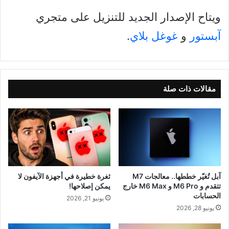
ويتاح الإصدار الجديد للتنزيل على متجري
آبستور
و
غوغل بلاي
.
مقالات ذات صلة
آبل تُغيّر خططها.. معالجات M7
ثغرة خطيرة في أجهزة الآيفون لا
تتقدم و M6 Pro و M6 Max خارج
يمكن إصلاحها!
الحسابات
يونيو 21, 2026
يونيو 28, 2026