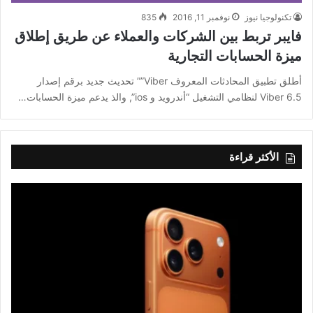
تكنولوجيا نيوز
نوفمبر 11, 2016
835
فايبر تربط بين الشركات والعملاء عن طريق إطلاق
ميزة الحسابات التجارية
أطلق تطبيق المحادثات المعروف Viber”” تحديث جديد برقم إصدار
Viber 6.5 لنظامي التشغيل “أندرويد و ios”, والذ يدعم ميزة الحسابات…
الأكثر قراءة