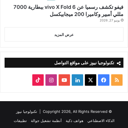
فيفو تكشف رسميا عن vivo X Fold 6 ببطارية 7000
مللي أمبير وكاميرا 200 ميجابيكسل
يونيو 27, 2026
عرض المزيد
تكنولوجيا نيوز على مواقع التواصل
ملخص
‫X
فيسبوك
لينكدإن
‫YouTube
انستقرام
‫TikTok
الموقع
RSS
© Copyright 2026, All Rights Reserved |
تكنولوجيا نيوز
الذكاء الاصطناعي
هواتف ذكية
أنظمة تشغيل جوالة
تطبيقات