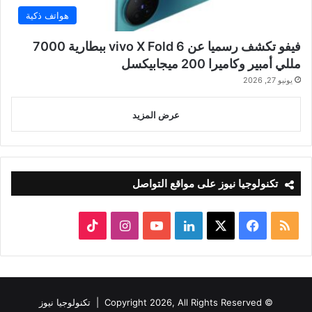
هواتف ذكية
فيفو تكشف رسميا عن vivo X Fold 6 ببطارية 7000
مللي أمبير وكاميرا 200 ميجابيكسل
يونيو 27, 2026
عرض المزيد
تكنولوجيا نيوز على مواقع التواصل
ملخص
‫X
فيسبوك
لينكدإن
‫YouTube
انستقرام
‫TikTok
الموقع
RSS
© Copyright 2026, All Rights Reserved |
تكنولوجيا نيوز