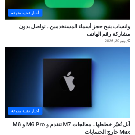
أخبار تقنية منوعة
واتساب يتيح حجز أسماء المستخدمين.. تواصل بدون
مشاركة رقم الهاتف
يونيو 30, 2026
أخبار تقنية منوعة
آبل تُغيّر خططها.. معالجات M7 تتقدم و M6 Pro و M6
Max خارج الحسابات