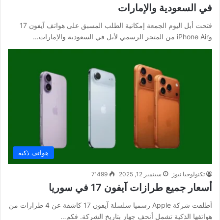
في السعودية والإمارات
فتحت أبل اليوم الجمعة إمكانية الطلب المسبق على هواتف آيفون 17
وiPhone Air من المتجر الرسمي لأبل في السعودية والإمارات…
هواتف ذكية
تكنولوجيا نيوز
سبتمبر 12, 2025
7٬499
أسعار جميع طرازات آيفون 17 في سوريا
أطلقت شركة Apple رسميا سلسلة آيفون 17 كاشفة عن 4 طرازات من
هواتفها الذكية تشمل أنحف جهاز بتاريخ الشركة. فكم…