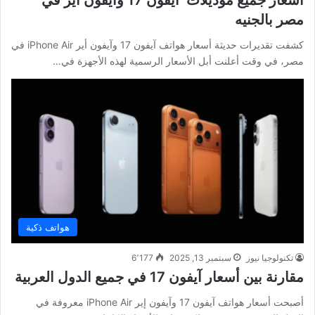
مصر بالجنيه
كشفت تقديرات حديثة أسعار هواتف آيفون 17 وآيفون أير iPhone Air في
مصر، في وقت أعلنت أبل الأسعار الرسمية لهذه الأجهزة في…
هواتف ذكية
تكنولوجيا نيوز
سبتمبر 13, 2025
6٬177
مقارنة بين أسعار آيفون 17 في جميع الدول العربية
أصبحت أسعار هواتف آيفون 17 وآيفون إير iPhone Air معروفة في