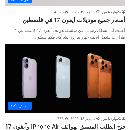
تكنولوجيا نيوز
سبتمبر 12, 2025
4٬575
أسعار جميع موديلات آيفون 17 في فلسطين
أعلنت أبل بشكل رسمي عن سلسلة هواتف آيفون 17 كاشفة عن 4
طرازات تشمل أنحف جهاز بتاريخ الشركة. فكم ستكون…
هواتف ذكية
تكنولوجيا نيوز
سبتمبر 12, 2025
775
فتح الطلب المسبق لهواتف iPhone Air وآيفون 17