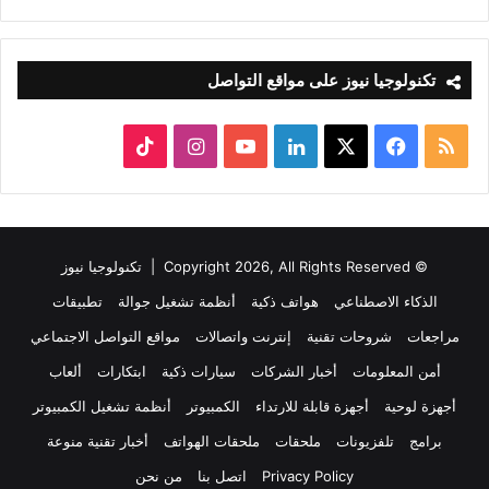
تكنولوجيا نيوز على مواقع التواصل
ملخص
‫X
فيسبوك
لينكدإن
‫YouTube
انستقرام
‫TikTok
الموقع
RSS
© Copyright 2026, All Rights Reserved |
تكنولوجيا نيوز
الذكاء الاصطناعي
هواتف ذكية
أنظمة تشغيل جوالة
تطبيقات
مراجعات
شروحات تقنية
إنترنت واتصالات
مواقع التواصل الاجتماعي
أمن المعلومات
أخبار الشركات
سيارات ذكية
ابتكارات
ألعاب
أجهزة لوحية
أجهزة قابلة للارتداء
الكمبيوتر
أنظمة تشغيل الكمبيوتر
برامج
تلفزيونات
ملحقات
ملحقات الهواتف
أخبار تقنية منوعة
Privacy Policy
اتصل بنا
من نحن