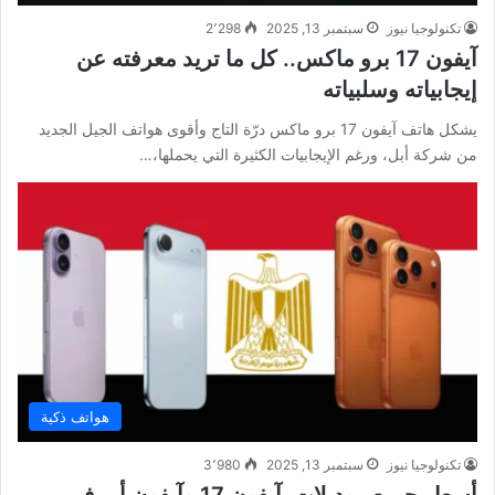
تكنولوجيا نيوز
سبتمبر 13, 2025
2٬298
آيفون 17 برو ماكس.. كل ما تريد معرفته عن
إيجابياته وسلبياته
يشكل هاتف آيفون 17 برو ماكس درّة التاج وأقوى هواتف الجيل الجديد
من شركة أبل، ورغم الإيجابيات الكثيرة التي يحملها،…
هواتف ذكية
تكنولوجيا نيوز
سبتمبر 13, 2025
3٬980
أسعار جميع موديلات آيفون 17 وآيفون أير في