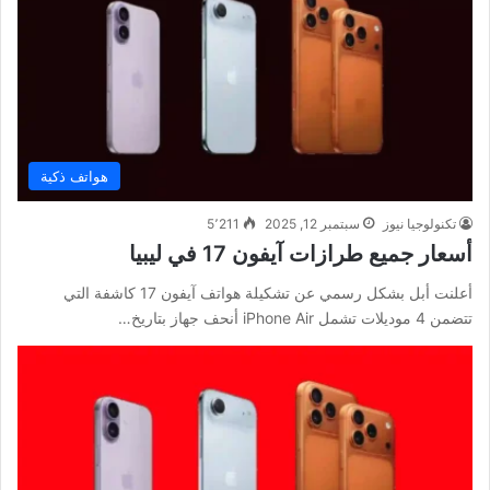
هواتف ذكية
تكنولوجيا نيوز
سبتمبر 12, 2025
5٬211
أسعار جميع طرازات آيفون 17 في ليبيا
أعلنت أبل بشكل رسمي عن تشكيلة هواتف آيفون 17 كاشفة التي
تتضمن 4 موديلات تشمل iPhone Air أنحف جهاز بتاريخ…