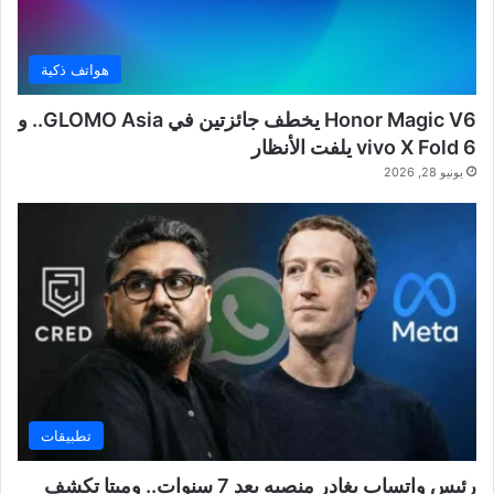
هواتف ذكية
Honor Magic V6 يخطف جائزتين في GLOMO Asia.. و
vivo X Fold 6 يلفت الأنظار
يونيو 28, 2026
تطبيقات
رئيس واتساب يغادر منصبه بعد 7 سنوات.. وميتا تكشف