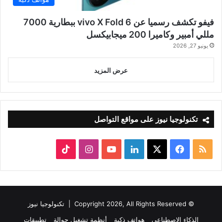
فيفو تكشف رسميا عن vivo X Fold 6 ببطارية 7000
مللي أمبير وكاميرا 200 ميجابيكسل
يونيو 27, 2026
عرض المزيد
تكنولوجيا نيوز على مواقع التواصل
ملخص
‫X
فيسبوك
لينكدإن
‫YouTube
انستقرام
‫TikTok
الموقع
RSS
© Copyright 2026, All Rights Reserved |
تكنولوجيا نيوز
الذكاء الاصطناعي
هواتف ذكية
أنظمة تشغيل جوالة
تطبيقات