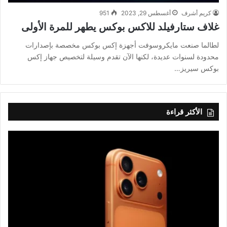
كريم أشرف
أغسطس 29, 2023
951
غلاف ستارفيلد للاكس بوكس يطهر للمرة الأولى
لطالما صنعت مايكروسوفت أجهزة إكس بوكس مخصصة بإصدارات
محدودة لسنوات عديدة، لكنها الآن تقدم وسيلة لتخصيص جهاز إكس
بوكس سيريز…
الأكثر قراءة