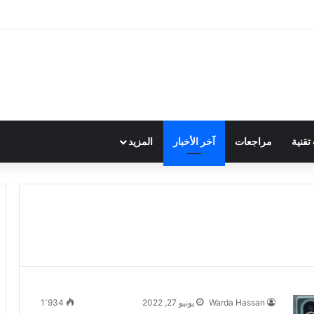
قنية
مراجعات
آخر الأخبار
المزيد
Warda Hassan
يونيو 27, 2022
1٬934