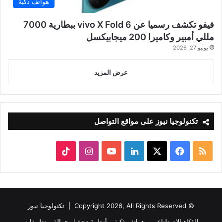
هواتف ذكية
فيفو تكشف رسميا عن vivo X Fold 6 ببطارية 7000
مللي أمبير وكاميرا 200 ميجابيكسل
يونيو 27, 2026
عرض المزيد
تكنولوجيا نيوز على مواقع التواصل
ملخص
‫X
فيسبوك
لينكدإن
‫YouTube
انستقرام
‫TikTok
الموقع
RSS
© Copyright 2026, All Rights Reserved |
تكنولوجيا نيوز
الذكاء الاصطناعي
هواتف ذكية
أنظمة تشغيل جوالة
تطبيقات