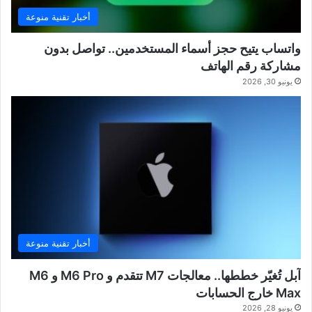
أخبار تقنية منوعة
واتساب يتيح حجز أسماء المستخدمين.. تواصل بدون
مشاركة رقم الهاتف
يونيو 30, 2026
أخبار تقنية منوعة
آبل تُغيّر خططها.. معالجات M7 تتقدم و M6 Pro و M6
Max خارج الحسابات
يونيو 28, 2026