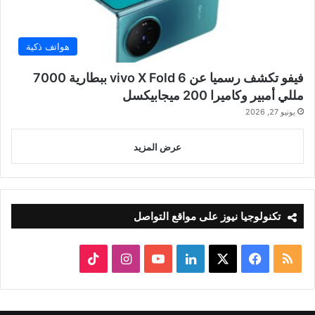
هواتف ذكية
فيفو تكشف رسميا عن vivo X Fold 6 ببطارية 7000
مللي أمبير وكاميرا 200 ميجابيكسل
يونيو 27, 2026
عرض المزيد
تكنولوجيا نيوز على مواقع التواصل
ملخص
‫X
فيسبوك
لينكدإن
‫YouTube
انستقرام
‫TikTok
الموقع
RSS