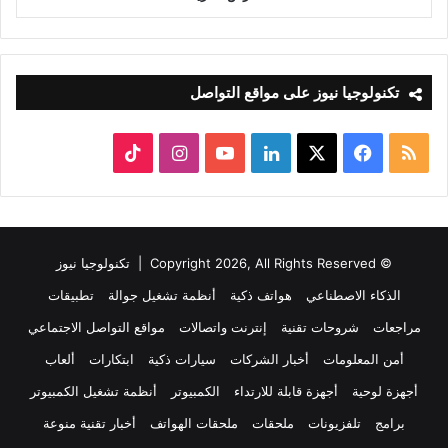
تكنولوجيا نيوز على مواقع التواصل
ملخص
‫X
فيسبوك
لينكدإن
‫YouTube
انستقرام
‫TikTok
الموقع
RSS
© Copyright 2026, All Rights Reserved |
تكنولوجيا نيوز
الذكاء الاصطناعي
هواتف ذكية
أنظمة تشغيل جوالة
تطبيقات
مراجعات
شروحات تقنية
إنترنت واتصالات
مواقع التواصل الاجتماعي
أمن المعلومات
أخبار الشركات
سيارات ذكية
ابتكارات
ألعاب
أجهزة لوحية
أجهزة قابلة للارتداء
الكمبيوتر
أنظمة تشغيل الكمبيوتر
برامج
تلفزيونات
ملحقات
ملحقات الهواتف
أخبار تقنية منوعة