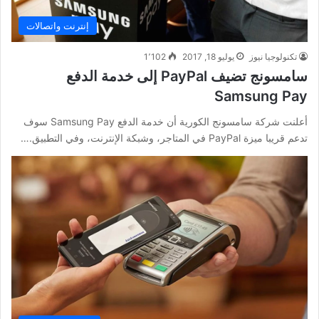
إنترنت واتصالات
تكنولوجيا نيوز
يوليو 18, 2017
1٬102
سامسونج تضيف PayPal إلى خدمة الدفع
Samsung Pay
أعلنت شركة سامسونج الكورية أن خدمة الدفع Samsung Pay سوف
تدعم قريبا ميزة PayPal في المتاجر، وشبكة الإنترنت، وفي التطبيق.…