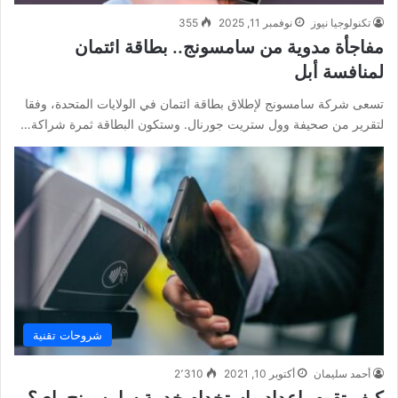
تكنولوجيا نيوز
نوفمبر 11, 2025
355
مفاجأة مدوية من سامسونج.. بطاقة ائتمان
لمنافسة أبل
تسعى شركة سامسونج لإطلاق بطاقة ائتمان في الولايات المتحدة، وفقا
لتقرير من صحيفة وول ستريت جورنال. وستكون البطاقة ثمرة شراكة…
شروحات تقنية
أحمد سليمان
أكتوبر 10, 2021
2٬310
كيف تقوم بإعداد واستخدام خدمة سامسونج باي؟