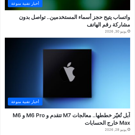
أخبار تقنية منوعة
واتساب يتيح حجز أسماء المستخدمين.. تواصل بدون
مشاركة رقم الهاتف
يونيو 30, 2026
أخبار تقنية منوعة
آبل تُغيّر خططها.. معالجات M7 تتقدم و M6 Pro و M6
Max خارج الحسابات
يونيو 28, 2026