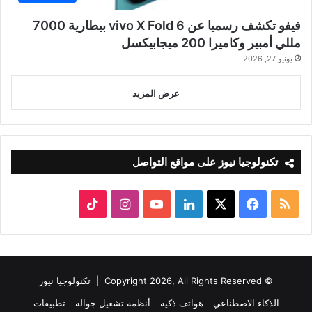
فيفو تكشف رسميا عن vivo X Fold 6 ببطارية 7000
مللي أمبير وكاميرا 200 ميجابيكسل
يونيو 27, 2026
عرض المزيد
تكنولوجيا نيوز على مواقع التواصل
ملخص
‫X
فيسبوك
لينكدإن
‫YouTube
انستقرام
‫TikTok
الموقع
RSS
© Copyright 2026, All Rights Reserved |
تكنولوجيا نيوز
الذكاء الاصطناعي
هواتف ذكية
أنظمة تشغيل جوالة
تطبيقات