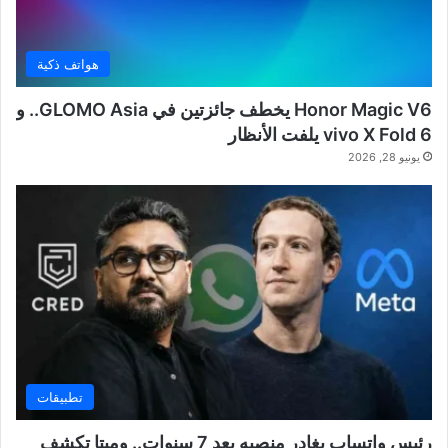
هواتف ذكية
Honor Magic V6 يخطف جائزتين في GLOMO Asia.. و
vivo X Fold 6 يلفت الأنظار
يونيو 28, 2026
تطبيقات
رئيس واتساب يغادر منصبه بعد 7 سنوات.. وميتا تكشف