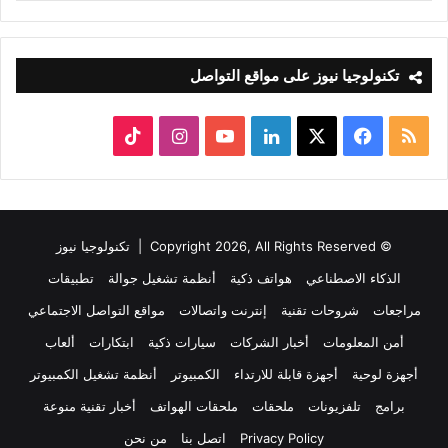
تكنولوجيا نيوز على مواقع التواصل
ملخص
‫X
فيسبوك
لينكدإن
‫YouTube
انستقرام
‫TikTok
الموقع
RSS
© Copyright 2026, All Rights Reserved |
تكنولوجيا نيوز
الذكاء الاصطناعي
هواتف ذكية
أنظمة تشغيل جوالة
تطبيقات
مراجعات
شروحات تقنية
إنترنت واتصالات
مواقع التواصل الاجتماعي
أمن المعلومات
أخبار الشركات
سيارات ذكية
ابتكارات
ألعاب
أجهزة لوحية
أجهزة قابلة للارتداء
الكمبيوتر
أنظمة تشغيل الكمبيوتر
برامج
تلفزيونات
ملحقات
ملحقات الهواتف
أخبار تقنية منوعة
Privacy Policy
اتصل بنا
من نحن