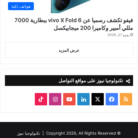
هواتف ذكية
فيفو تكشف رسميا عن vivo X Fold 6 ببطارية 7000
مللي أمبير وكاميرا 200 ميجابيكسل
يونيو 27, 2026
عرض المزيد
تكنولوجيا نيوز على مواقع التواصل
ملخص
‫X
فيسبوك
لينكدإن
‫YouTube
انستقرام
‫TikTok
الموقع
RSS
© Copyright 2026, All Rights Reserved |
تكنولوجيا نيوز