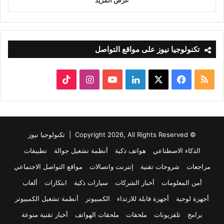
تكنولوجيا نيوز على مواقع التواصل
ملخص
‫X
فيسبوك
لينكدإن
‫YouTube
انستقرام
‫TikTok
الموقع
RSS
© Copyright 2026, All Rights Reserved |
تكنولوجيا نيوز
الذكاء الاصطناعي
هواتف ذكية
أنظمة تشغيل جوالة
تطبيقات
مراجعات
شروحات تقنية
إنترنت واتصالات
مواقع التواصل الاجتماعي
أمن المعلومات
أخبار الشركات
سيارات ذكية
ابتكارات
ألعاب
أجهزة لوحية
أجهزة قابلة للارتداء
الكمبيوتر
أنظمة تشغيل الكمبيوتر
برامج
تلفزيونات
ملحقات
ملحقات الهواتف
أخبار تقنية منوعة