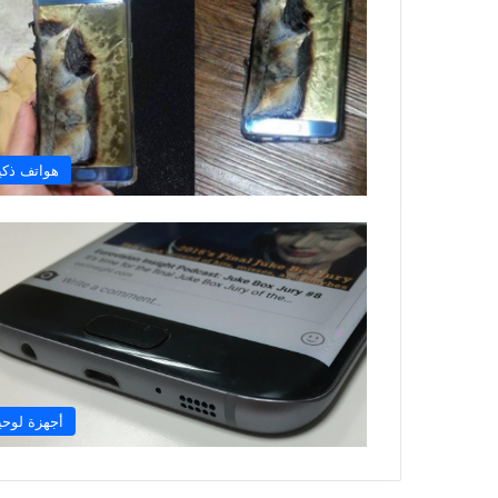
هواتف ذكي
أجهزة لوحي