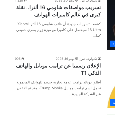
تكنولوجيا نيوز
يوليو 30, 2025
1٬228
تسريب مواصفات شاومي 16 ألترا.. نقلة
كبرى في عالم كاميرات الهواتف
كشفت تسريبات جديدة أن هاتف شاومي 16 ألترا Xiaomi
16 Ultra سيحصل على كاميرا مع ميزة زوم بصري حقيقي
كما…
ة
تكنولوجيا نيوز
يونيو 16, 2025
905
الإعلان رسميا عن ترامب موبايل والهاتف
الذكي T1
أطلق دونالد ترامب علامة تجارية جديدة للهواتف المحمولة
تحمل اسم ترامب موبايل Trump Mobile، وقد تم الإعلان
عن الشركة الجديدة…
ة