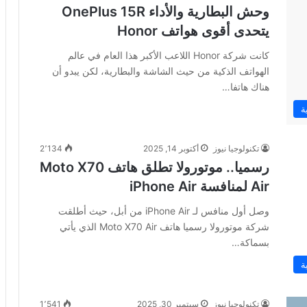
وحش البطارية والأداء OnePlus 15R
يتحدى أقوى هواتف Honor
كانت شركة Honor اللاعب الأكبر هذا العام في عالم
الهواتف الذكية من حيث الشاشة والبطارية، لكن يبدو أن
هناك هاتفا…
ة
تكنولوجيا نيوز
أكتوبر 14, 2025
2٬134
رسميا.. موتورولا تطلق هاتف Moto X70
Air لمنافسة iPhone Air
وصل أول منافس لـ iPhone Air من أبل، حيث أطلقت
شركة موتورولا رسميا هاتف Moto X70 Air الذي يأتي
بسماكة…
ة
تكنولوجيا نيوز
سبتمبر 30, 2025
1٬541