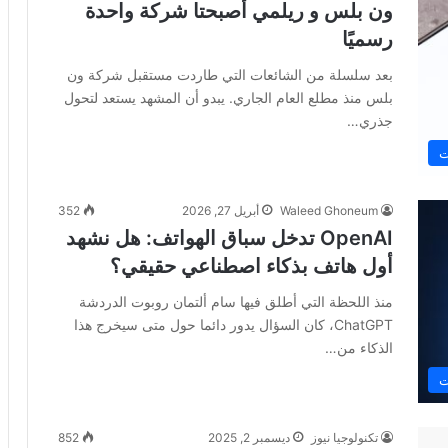
ون بلس و ريلمي أصبحتا شركة واحدة
رسميًا
بعد سلسلة من الشائعات التي طاردت مستقبل شركة ون
بلس منذ مطلع العام الجاري. يبدو أن المشهد يستعد لتحول
جذري…
ت
Waleed Ghoneum
أبريل 27, 2026
352
OpenAI تدخل سباق الهواتف: هل نشهد
أول هاتف بذكاء اصطناعي حقيقي؟
منذ اللحظة التي أطلق فيها سام ألتمان روبوت الدردشة
ChatGPT، كان السؤال يدور دائما حول متى سيخرج هذا
الذكاء من…
ت
تكنولوجيا نيوز
ديسمبر 2, 2025
852