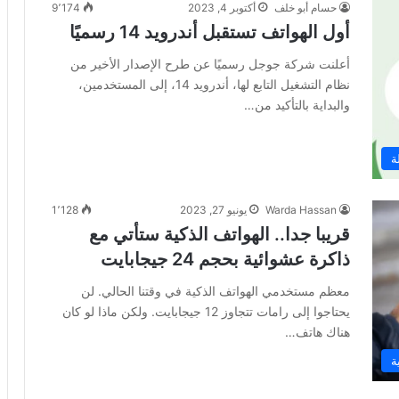
حسام أبو خلف
أكتوبر 4, 2023
9٬174
أول الهواتف تستقبل أندرويد 14 رسميًا
أعلنت شركة جوجل رسميًا عن طرح الإصدار الأخير من
نظام التشغيل التابع لها، أندرويد 14، إلى المستخدمين،
والبداية بالتأكيد من…
ة
Warda Hassan
يونيو 27, 2023
1٬128
قريبا جدا.. الهواتف الذكية ستأتي مع
ذاكرة عشوائية بحجم 24 جيجابايت
معظم مستخدمي الهواتف الذكية في وقتنا الحالي. لن
يحتاجوا إلى رامات تتجاوز 12 جيجابايت. ولكن ماذا لو كان
هناك هاتف…
ة